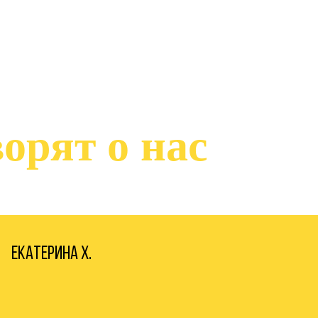
орят о нас
Екатерина Х.