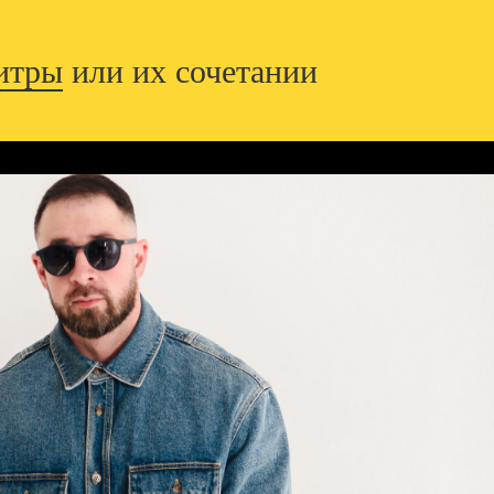
итры
или их сочетании