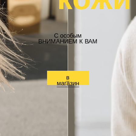
С особым
ВНИМАНИЕМ К ВАМ
в
магазин