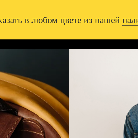
казать в любом цвете из нашей
пал