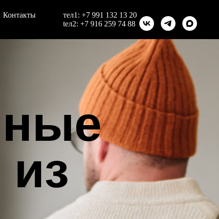
Контакты
тел1:
+7 991 132 13 20
teл2:
+7 916 259 74 88
ые
з