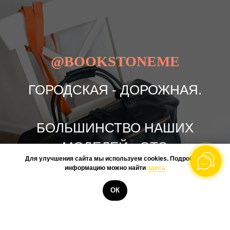
@BOOKSTONEME
ГОРОДСКАЯ - ДОРОЖНАЯ.
БОЛЬШИНСТВО НАШИХ
МОДЕЛЕЙ - ЭТО
Для улучшения сайта мы используем cookies. Подробную
ПОВСЕДНЕВНЫЕ СУМКИ И
информацию можно найти
здесь
РЮКЗАКИ, НО СОГЛАСИТЕСЬ,
КУПИТЬ
ОК
ВМЕСТИТЕЛЬНЫЕ СУМКИ ДЛЯ
НЕБОЛЬШИХ ПОЕЗДОК, ЭТО