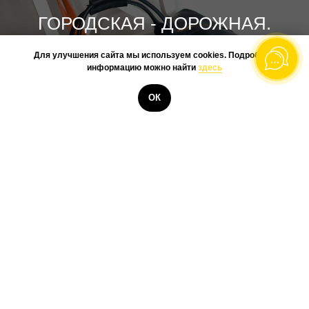
ГОРОДСКАЯ - ДОРОЖНАЯ.
Для улучшения сайта мы используем cookies. Подробную
информацию можно найти
здесь
БОЛЬШИНСТВО НАШИХ
КУПИТЬ
МОДЕЛЕЙ - ЭТО
ОК
ПОВСЕДНЕВНЫЕ СУМКИ И
РЮКЗАКИ, НО СОГЛАСИТЕСЬ,
ВМЕСТИТЕЛЬНЫЕ СУМКИ ДЛЯ
НЕБОЛЬШИХ ПОЕЗДОК, ЭТО
УЖЕ...