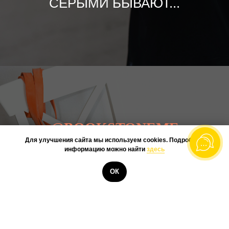
СЕРЫМИ БЫВАЮТ...
@BOOKSTONEME
Для улучшения сайта мы используем cookies. Подробную
информацию можно найти
здесь
ГОРОДСКАЯ - ДОРОЖНАЯ.
КУПИТЬ
ОК
БОЛЬШИНСТВО НАШИХ
МОДЕЛЕЙ - ЭТО