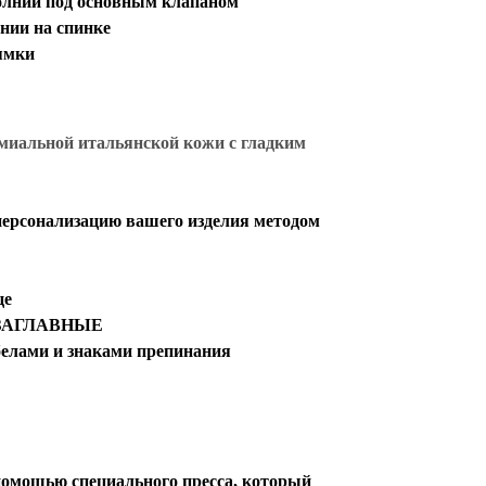
олнии под основным клапаном
нии на спинке
ямки
миальной итальянской кожи с гладким
персонализацию вашего изделия методом
це
ко ЗАГЛАВНЫЕ
обелами и знаками препинания
с помощью специального пресса, который