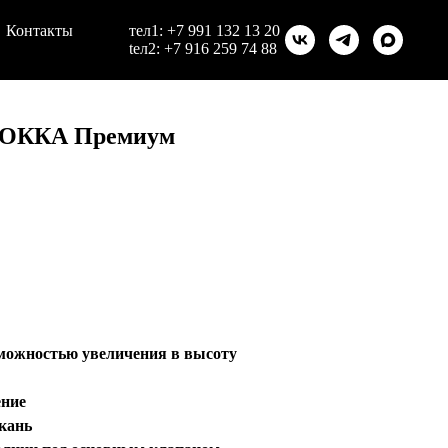
Контакты
тел1:
+7 991 132 13 20
teл2:
+7 916 259 74 88
МОККА Премиум
зможностью увеличения в высоту
ение
кань