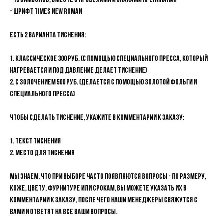
- 15 символов, вместе с пробелами и знаками препинания
- Шрифт Times new Roman
Есть 2 варианта Тиснения:
1. Классическое 300 руб. (с помощью специального пресса, который
нагревается и под давление делает тиснение)
2. С золочением 500 руб. (делается с помощью золотой фольги и
специального пресса)
Чтобы сделать тиснение, укажите в комментарии к заказу:
1. Текст тиснения
2. Место для тиснения
Мы знаем, что при выборе часто появляются вопросы - по размеру,
коже, цвету, фурнитуре или срокам, вы можете указать их в
комментарии к заказу, после чего наши менеджеры свяжутся с
вами и ответят на все ваши вопросы.