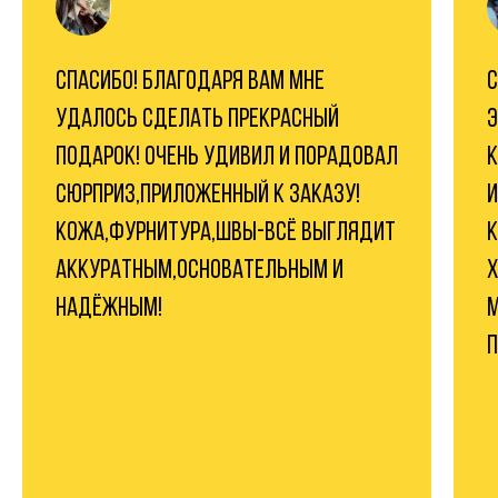
СПАСИБО! БЛАГОДАРЯ ВАМ МНЕ
С
УДАЛОСЬ СДЕЛАТЬ ПРЕКРАСНЫЙ
Э
ПОДАРОК! ОЧЕНЬ УДИВИЛ И ПОРАДОВАЛ
К
СЮРПРИЗ,ПРИЛОЖЕННЫЙ К ЗАКАЗУ!
И
КОЖА,ФУРНИТУРА,ШВЫ-ВСЁ ВЫГЛЯДИТ
К
АККУРАТНЫМ,ОСНОВАТЕЛЬНЫМ И
Х
НАДЁЖНЫМ!
М
П