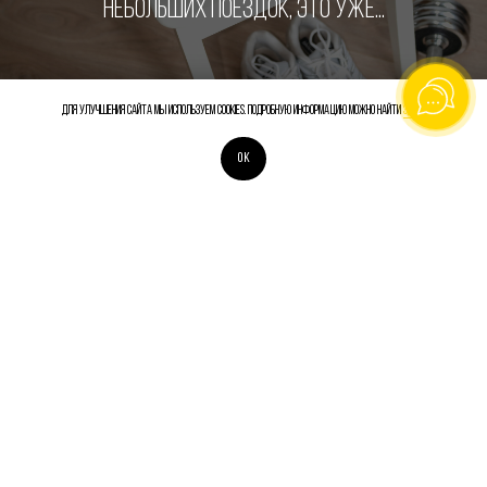
НЕБОЛЬШИХ ПОЕЗДОК, ЭТО УЖЕ...
Для улучшения сайта мы используем cookies. Подробную информацию можно найти
здесь
ОК
@BOOKSTONEME
ЧТО ТО МЫ В СУМАТОХЕ СОВСЕМ ЗАБЫЛИ
ПОДЕЛИТЬСЯ ТУТ С ВАМИ НАШЕЙ НОВИНКОЙ!