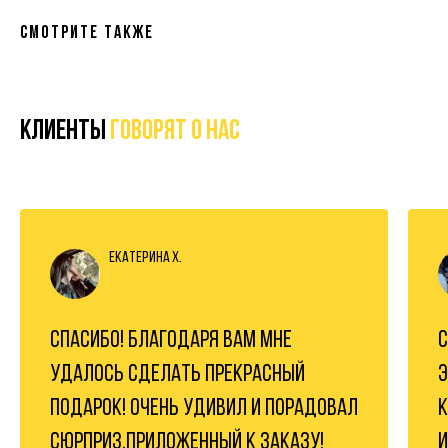
Смотрите также
Клиенты
говорят о нас
Екатерина Х.
СПАСИБО! БЛАГОДАРЯ ВАМ МНЕ
С
УДАЛОСЬ СДЕЛАТЬ ПРЕКРАСНЫЙ
Э
ПОДАРОК! ОЧЕНЬ УДИВИЛ И ПОРАДОВАЛ
К
СЮРПРИЗ,ПРИЛОЖЕННЫЙ К ЗАКАЗУ!
И