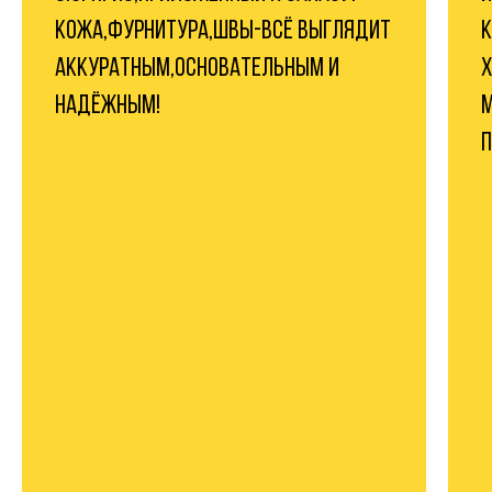
КОЖА,ФУРНИТУРА,ШВЫ-ВСЁ ВЫГЛЯДИТ
К
АККУРАТНЫМ,ОСНОВАТЕЛЬНЫМ И
Х
НАДЁЖНЫМ!
М
П