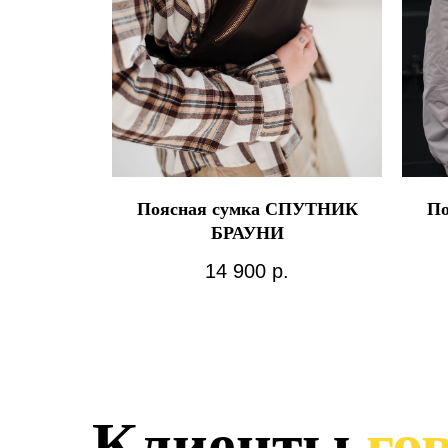
Поясная сумка СПУТНИК
По
БРАУНИ
14 900
р.
Клиенты
гов