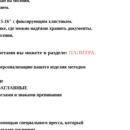
ан на молнии.
ием.
 15-16" с фиксирующим хлястиком.
ке, где можно надёжно хранить документы.
олнии.
ветами вы можете в разделе:
ПАЛИТРА.
персонализацию вашего изделия методом
це
ко ЗАГЛАВНЫЕ
обелами и знаками препинания
с помощью специального пресса, который
 делает тиснение)