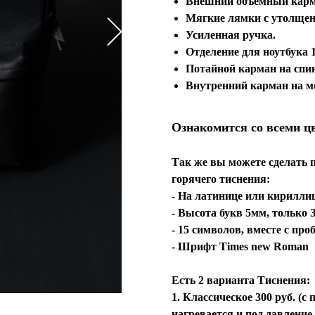
Внешний объемный карм
Мягкие лямки с утолщен
Усиленная ручка.
Отделение для ноутбука
Потайной карман на спин
Внутренний карман на м
Ознакомится со всеми ц
Так же вы можете сделать 
горячего тиснения:
- На латинице или кирилли
- Высота букв 5мм, толь
- 15 символов, вместе с пр
- Шрифт Times new Roman
Есть 2 варианта Тиснения:
1. Классическое 300 руб. (
нагревается и под давление