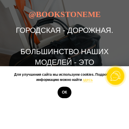
@BOOKSTONEME
ГОРОДСКАЯ - ДОРОЖНАЯ.
БОЛЬШИНСТВО НАШИХ
МОДЕЛЕЙ - ЭТО
ПОВСЕДНЕВНЫЕ СУМКИ И
Для улучшения сайта мы используем cookies. Подробную
информацию можно найти
здесь
РЮКЗАКИ, НО СОГЛАСИТЕСЬ,
КУПИТЬ
ВМЕСТИТЕЛЬНЫЕ СУМКИ ДЛЯ
ОК
НЕБОЛЬШИХ ПОЕЗДОК, ЭТО
УЖЕ...