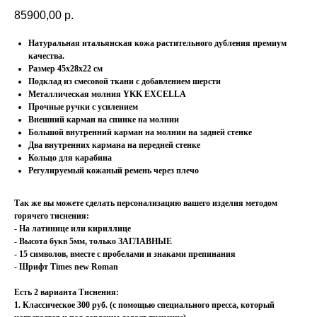
85900,00
р.
Натуральная итальянская кожа растительного дубления премиум
качества.
Размер 45х28х22 см
Подклад из смесовой ткани с добавлением шерсти
Металлическая молния YKK EXCELLA
Прочные ручки с усилением
Внешний карман на спинке на молнии
Большой внутренний карман на молнии на задней стенке
Два внутренних кармана на передней стенке
Кольцо для карабина
Регулируемый кожаный ремень через плечо
Так же вы можете сделать персонализацию вашего изделия методом
горячего тиснения:
- На латинице или кириллице
- Высота букв 5мм, только ЗАГЛАВНЫЕ
- 15 символов, вместе с пробелами и знаками препинания
- Шрифт Times new Roman
Есть 2 варианта Тиснения:
1. Классическое 300 руб. (с помощью специального пресса, который