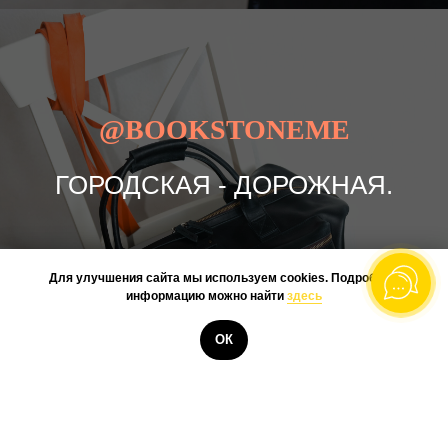
@BOOKSTONEME
ГОРОДСКАЯ - ДОРОЖНАЯ.
БОЛЬШИНСТВО НАШИХ
Для улучшения сайта мы используем cookies. Подробную
МОДЕЛЕЙ - ЭТО
информацию можно найти
здесь
ПОВСЕДНЕВНЫЕ СУМКИ И
КУПИТЬ
ОК
РЮКЗАКИ, НО СОГЛАСИТЕСЬ,
ВМЕСТИТЕЛЬНЫЕ СУМКИ ДЛЯ
НЕБОЛЬШИХ ПОЕЗДОК, ЭТО