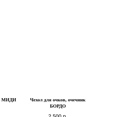
Д МИДИ
Чехол для очков, очечник
БОРДО
2 500
р.