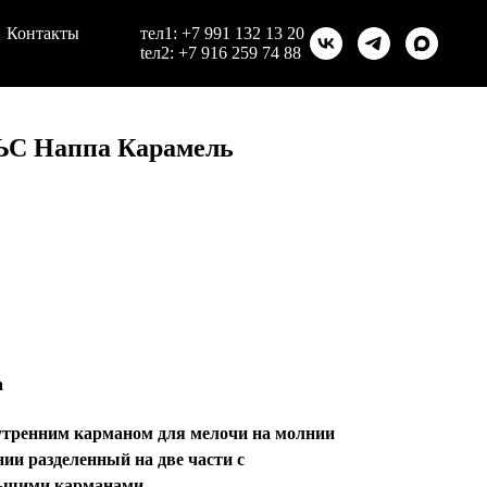
Контакты
тел1:
+7 991 132 13 20
teл2:
+7 916 259 74 88
ЬС Наппа Карамель
а
нутренним карманом для мелочи на молнии
ии разделенный на две части с
льшими карманами