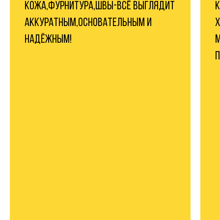
КОЖА,ФУРНИТУРА,ШВЫ-ВСЁ ВЫГЛЯДИТ
К
АККУРАТНЫМ,ОСНОВАТЕЛЬНЫМ И
Х
НАДЁЖНЫМ!
М
П