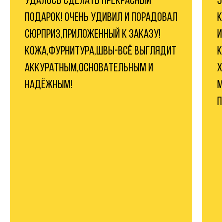
УДАЛОСЬ СДЕЛАТЬ ПРЕКРАСНЫЙ
Э
ПОДАРОК! ОЧЕНЬ УДИВИЛ И ПОРАДОВАЛ
К
СЮРПРИЗ,ПРИЛОЖЕННЫЙ К ЗАКАЗУ!
И
КОЖА,ФУРНИТУРА,ШВЫ-ВСЁ ВЫГЛЯДИТ
К
АККУРАТНЫМ,ОСНОВАТЕЛЬНЫМ И
Х
НАДЁЖНЫМ!
М
П