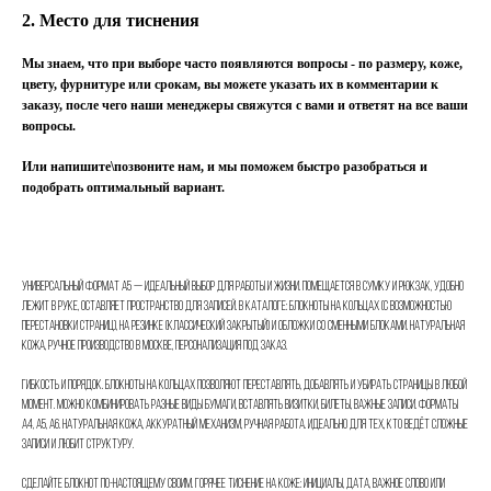
2. Место для тиснения
Мы знаем, что при выборе часто появляются вопросы - по размеру, коже,
цвету, фурнитуре или срокам, вы можете указать их в комментарии к
заказу, после чего наши менеджеры свяжутся с вами и ответят на все ваши
вопросы.
Или напишите\позвоните нам, и мы поможем быстро разобраться и
подобрать оптимальный вариант.
Универсальный формат А5 — идеальный выбор для работы и жизни. Помещается в сумку и рюкзак, удобно
лежит в руке, оставляет пространство для записей. В каталоге: блокноты на кольцах (с возможностью
перестановки страниц), на резинке (классический закрытый) и обложки со сменными блоками. Натуральная
кожа, ручное производство в Москве, персонализация под заказ.
Гибкость и порядок. Блокноты на кольцах позволяют переставлять, добавлять и убирать страницы в любой
момент. Можно комбинировать разные виды бумаги, вставлять визитки, билеты, важные записи. Форматы
А4, А5, А6. Натуральная кожа, аккуратный механизм, ручная работа. Идеально для тех, кто ведёт сложные
записи и любит структуру.
Сделайте блокнот по-настоящему своим. Горячее тиснение на коже: инициалы, дата, важное слово или