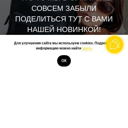
СОВСЕМ ЗАБЫЛИ
ПОДЕЛИТЬСЯ ТУТ С ВАМИ
НАШЕЙ НОВИНКОЙ!
Для улучшения сайта мы используем cookies. Подробную
РЮКЗАК СТРИТ 2.0
информацию можно найти
здесь
- ПОДКЛАДКА ИЗ СМЕСОВОЙ
ОК
ТКАНИ
- ОТДЕЛЕНИЕ ДЛЯ НОУТБУКА
- ПОТАЙНОЙ КАРМАН...