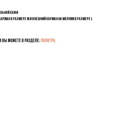
альной кожи
рман в размере M и внешний карман на молнии в размере L
и вы можете в разделе:
ПАЛИТРА.