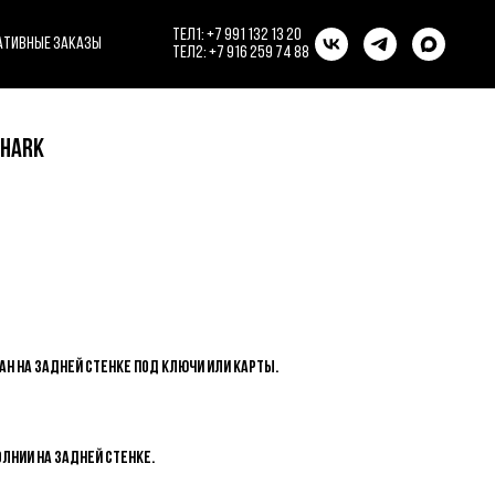
тел1:
+7 991 132 13 20
ативные заказы
teл2:
+7 916 259 74 88
SHARK
ан на задней стенке под ключи или карты.
олнии на задней стенке.