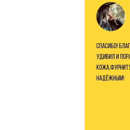
СПАСИБО! БЛА
УДИВИЛ И ПОР
КОЖА,ФУРНИТ
НАДЁЖНЫМ!