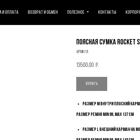
 и оплата
Возврат и обмен
Полезное
Контакты
Корпор
Поясная сумка ROCKET 
Артикул:
13500,00
р.
КУПИТЬ
Размер M внутри плоский карм
Размер ремня min 89, max 137 см
Размер L внешний карман на м