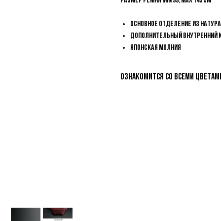
Размер ремня min 99, max 143 см
Основное отделение из натур
Дополнительный внутренний ка
Японская молния
Ознакомится со всеми цветам