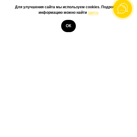
Для улучшения сайта мы используем cookies. Подробную
НЕБОЛЬШИХ ПОЕЗДОК, ЭТО
информацию можно найти
здесь
УЖЕ...
КУПИТЬ
ОК
@BOOKSTONEME
ЧТО ТО МЫ В СУМАТОХЕ
СОВСЕМ ЗАБЫЛИ
ПОДЕЛИТЬСЯ ТУТ С ВАМИ