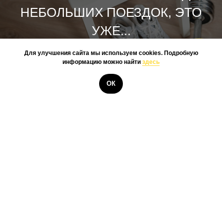
НЕБОЛЬШИХ ПОЕЗДОК, ЭТО
УЖЕ...
Для улучшения сайта мы используем cookies. Подробную
информацию можно найти
здесь
КУПИТЬ
ОК
@BOOKSTONEME
ЧТО ТО МЫ В СУМАТОХЕ
СОВСЕМ ЗАБЫЛИ
ПОДЕЛИТЬСЯ ТУТ С ВАМИ